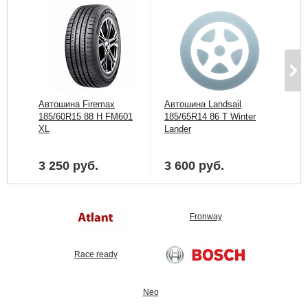
Автошина Firemax
Автошина Landsail
Авт
185/60R15 88 H FM601
185/65R14 86 T Winter
225
XL
Lander
Spo
3 250
руб.
3 600
руб.
5 
Fronway
Race ready
Neo