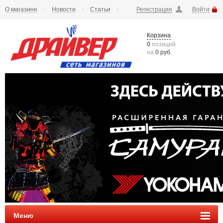
О магазине
Новости
Статьи
Регистрация
Войти
Шиномонтаж
Как купить
Доставка
Вопросы и ответы
Корзина
0
позиций
на
0 руб.
Меню