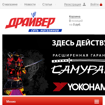
О магазине
Новости
Статьи
Регистрация
Войти
Шиномонтаж
Как купить
Доставка
Вопросы и ответы
Корзина
0
позиций
на
0 руб.
Меню