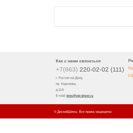
Р
Как с нами связаться
+7(863)
220-02-02 (111)
Пн
Сб
г. Ростов-на-Дону,
пр. Королева,
д.11А
E-mail:
tires@vip-driver.ru
© Диски&Шины. Все права защищены