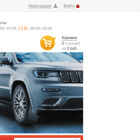
Регистрация
Войти
оты:
00–20:00,
Сб.Вс.
09:00–18:00
Корзина
0
позиций
на
0 руб.