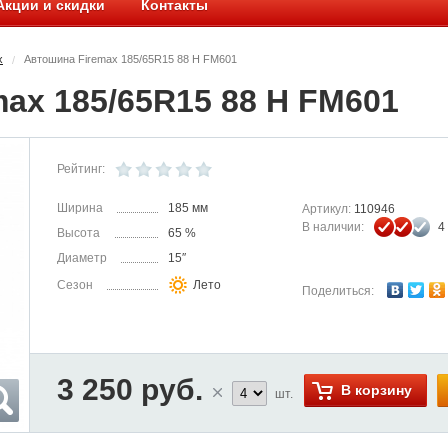
Акции и скидки
Контакты
x
Автошина Firemax 185/65R15 88 H FM601
/
ax 185/65R15 88 H FM601
Рейтинг:
Ширина
185 мм
Артикул:
110946
В наличии:
4
Высота
65 %
Диаметр
15″
Сезон
Лето
Поделиться:
3 250 руб.
В корзину
шт.