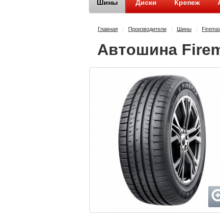
Шины
Диски
Крепеж
Главная
Производители
Шины
Firema
/
/
/
Автошина Firem