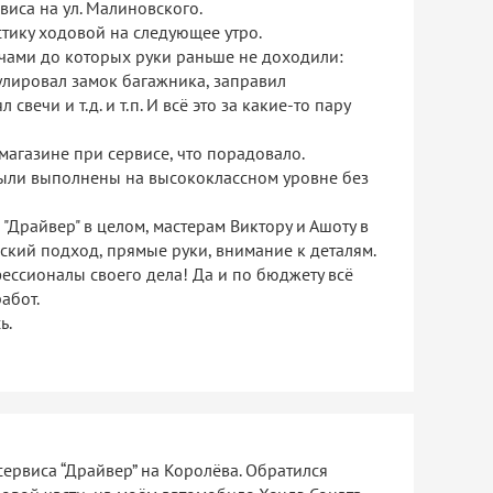
иса на ул. Малиновского.
стику ходовой на следующее утро.
очами до которых руки раньше не доходили:
гулировал замок багажника, заправил
вечи и т.д. и т.п. И всё это за какие-то пару
магазине при сервисе, что порадовало.
ыли выполнены на высококлассном уровне без
"Драйвер" в целом, мастерам Виктору и Ашоту в
ский подход, прямые руки, внимание к деталям.
ессионалы своего дела! Да и по бюджету всё
абот.
ь.
ервиса “Драйвер” на Королёва. Обратился