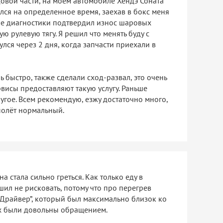
овой части, на моём автомобиле Хендэ Соната
лся на определенное время, заехав в бокс меня
ле диагностики подтвердил износ шаровых
ю рулевую тягу. Я решил что менять буду с
улся через 2 дня, когда запчасти приехали в
быстро, также сделали сход-развал, это очень
рвисы предоставляют такую услугу. Раньше
ругое. Всем рекомендую, езжу достаточно много,
полёт нормальный.
 стала сильно греться. Как только еду в
ешил не рисковать, потому что про перегрев
“Драйвер”, который был максимально близок ко
ых были довольны обращением.