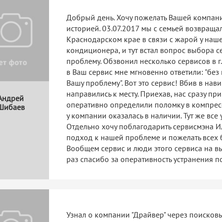
Добрый день. Хочу пожелать Вашей компани
историей. 03.07.2017 мы с семьей возвращали
Краснодарском крае в связи с жарой у наш
кондиционера, и тут встал вопрос выбора с
проблему. Обзвонил несколько сервисов в г.
в Ваш сервис мне мгновенно ответили: "бе
Вашу проблему". Вот это сервис! Вбив в на
направились к месту. Приехав, нас сразу пр
Андрей
оперативно определили поломку в компресс
Шибаев
у компании оказалась в наличии. Тут же все
Отдельно хочу поблагодарить сервисмэна И
подход к нашей проблеме и пожелать всех 
Вообщем сервис и люди этого сервиса на в
раз спасибо за оперативность устранения п
Узнал о компании "Драйвер" через поисков