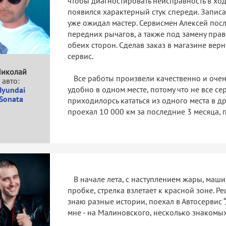
чтобы диагностировать неисправность в ход
появился характерный стук спереди. Записа
уже ожидал мастер. Сервисмен Алексей пос
передних рычагов, а также под замену праву
обеих сторон. Сделав заказ в магазине верн
сервис.
иколай
Все работы произвели качественно и очень 
авто:
удобно в одном месте, потому что не все се
Hyundai
Sonata
приходилорсь кататься из одного места в д
проехал 10 000 км за последние 3 месяца, 
В начале лета, с наступлением жары, машина
пробке, стрелка взлетает к красной зоне. Р
знаю разные истории, поехал в Автосервис 
мне - на Малиновского, несколько знаком