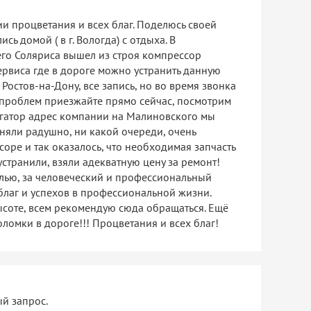
и процветания и всех благ. Поделюсь своей
сь домой ( в г. Вологда) с отдыха. В
его Соляриса вышел из строя компрессор
ервиса где в дороге можно устранить данную
 Ростов-на-Дону, все запись, но во время звонка
з проблем приезжайте прямо сейчас, посмотрим
вигатор адрес компании на Малиновского мы
иняли радушно, ни какой очереди, очень
оре и так оказалось, что необходимая запчасть
 устранили, взяли адекватную цену за ремонт!
лью, за человеческий и профессиональный
благ и успехов в профессиональной жизни.
ысоте, всем рекомендую сюда обращаться. Ещё
оломки в дороге!!! Процветания и всех благ!
ый запрос.