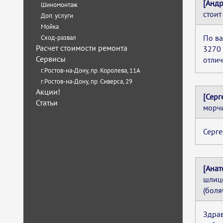
[Андр
Шиномонтаж
стоит
Доп. услуги
Мойка
По ва
Сход-развал
Расчет стоимости ремонта
3270 
Сервисы
отлич
г.Ростов-на-Дону, пр. Королева, 11А
г.Ростов-на-Дону, пр. Сиверса, 29
Акции!
[Серг
Статьи
морчи
Серге
[Анат
шлицо
(боля
Здрав