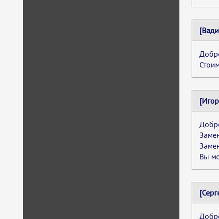
[Вади
Добро
Стоим
[Игор
Добро
Замен
Замен
Вы мо
[Серг
Добро