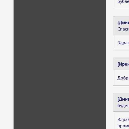
рубле
[Дмит
Спаси
Здрав
[Ирин
Добры
[Дмит
будет
Здрав
пром