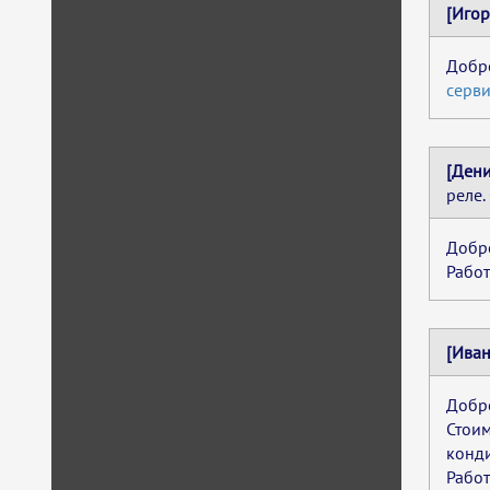
[Игор
Добро
серви
[Дени
реле.
Добро
Работ
[Иван
Добро
Стоим
конд
Работ