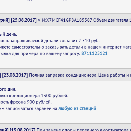
рий] [25.08.2017]
VIN:X7MCF41GP8A185587 Объем двигателя:1 
ый день.
ость запрашиваемой детали составит 2 710 руб.
жете самостоятельно заказывать детали в нашем интернет мага
сылка для примера по вашему запросу:
8711125121
] [23.08.2017]
Полная заправка кондиционера. Цена работы и 
го дня.
авка кондиционера 1300 рублей.
ость фреона 900 рублей.
м записываться заранее на
любую из станций
лий] [19.08.2017]
При замене опоры переднего амортизатора на