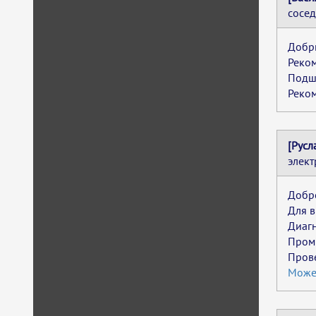
сосед
Добр
Реком
Подши
Реком
[Русл
элект
Добро
Для в
Диагн
Пром
Прове
Может