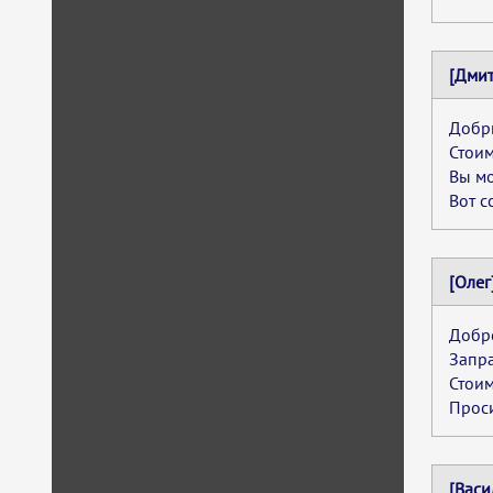
[Дмит
Добр
Стоим
Вы мо
Вот с
[Олег
Добро
Запр
Стоим
Проси
[Васи