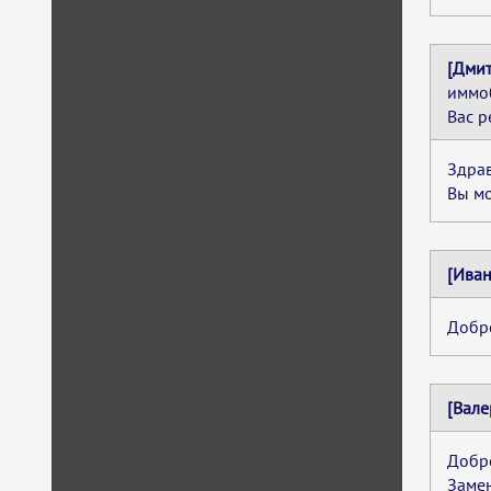
[Дмит
иммоб
Вас р
Здрав
Вы мо
[Иван
Добро
[Вале
Добро
Замен