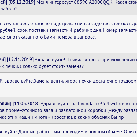
ей] [05.12.2019]
Меня интересует 88390 A2000QQK. Какая стоим
 работа?
шему запросу о замене подогрева спинси сидения. стоимость ра
рублей, срок поставки запчасти 4 рабочих дня. Номер запчаст
ается от указанного Вами номера в запросе.
ей] [12.11.2019]
Здравствуйте! Появился треск при включении
к печки. Сколько будет стоить замена?
й, здравствуйте.Замена вентилятора печки достаточно трудоем
олий] [11.05.2018]
Здравствуйте, на hyundai ix35 4 wd хочу п
в промежуточного вала и раздаточной коробки (между раздат
чка этих машин многим известна), в каких объемах Вы пр
ствуйте. Данные работы мы проводим в полном объеме. Ориен